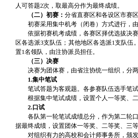
人可答题
2
次，取最高分作为最终成绩
。
（二）初赛：
分省直赛区和各设区市赛
初赛采用集中机考（闭卷）方式进行，
依据初赛机考成绩，
各赛区
择优选拔决
区各选派
3
支队伍；其他地区各选派
1
支队伍
置
1
名领队，由注协派员担任。
（三）决赛
决赛为团体赛，由省注协统一组织，分
1.
集中笔试
笔试答题为客观题。各参赛队伍选手笔
根据集中笔试成绩，
设置
个人一等奖、
2.
口试
各队第一轮笔试成绩总分，作为第二轮
据
最终成绩，
设置
团体一等奖、二等奖、三
对组织有力的高校和会计师事务所，颁