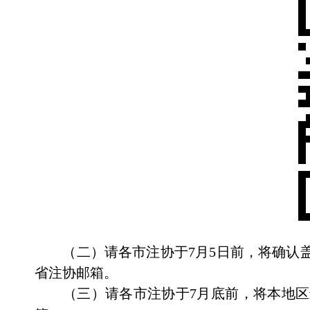
（二）
请各市注协于
7
月
5
日前，将
确认
省注协邮箱。
（
三
）请各市注协于
7
月
底
前，将本地区