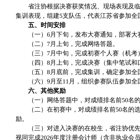
省注协根据决赛获奖情况、现场表现及
集训表现，
组建
5
支队伍，代表江苏省参加全
五、时间安排
（一）
6
月下旬，发布大赛通知，部署大
（二）
7
月上旬，完成网络答题。
（三）
7
月中旬，完成初赛个人赛（机考
（四）
8
月上旬，完成决赛（集中笔试和
（五）
8
月底前，完成集训，确定参加全
（六）
9
月至
11
月，组织参赛队伍参加全
六、其他奖励
（一）网络答题中，对成绩排名前
50
名
（二）在初赛中，
对
成绩排名前
50
名的
励。
（三）对进入决赛的在校生，省注协优
视同完成
2026
年度注册会计师（含非执业会