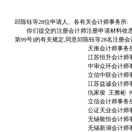
邱陈钰等
28
位申请人、各有关会计师事务所:
你们提交的注册会计师注册申请材料收
第
99
号)的有关规定,同意邱陈钰等
28
名注册会
天衡会计师事务所
江苏恒升会计师
中审众环会计师
立信中联会计师
江苏益诚会计师事
仇家俊
王雅彬
立信会计师事务所
公证天业会计师
无锡敬恒会计师事
无锡新湖会计师